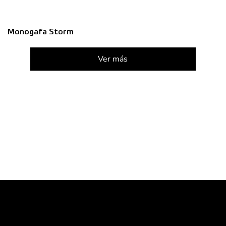
Monogafa Storm
Ver más
Zona Franca / Rionegro | Antioquia – Colombia
(+57) 300 791 43 42
Lun-Vie 7:00 a.m. a 5:00 p.m.
info@sosega.com.co