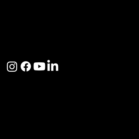
ACERCA DE SOSEGA
Nosotros
Distribuidores
Preguntas Frecuentes
Cambios y Garantía
Políticas de Privacidad
Términos y Condiciones
Descargo de responsabilidad
SOSEGA 2025