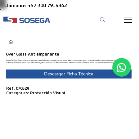
Llámanos +57 300 7914342
Over Glass Antiempañante
Las gafas Over Glass ofrecen protección frontal y lateral contra impactos moderados, chispas, partículas y rayos ultravioleta (radiaciones no ionizantes). Las
Gafas Over Glass cuentan con lentes antirrayadura permiten ser utilizadas sobre lentes recetados, además cuentan con tratamiento anti empañante.
Descargar Ficha Técnica
Ref: 070529
Categories: Protección Visual