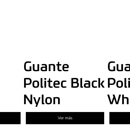
Guante
Gu
Politec Black
Pol
Nylon
Whi
Ver más