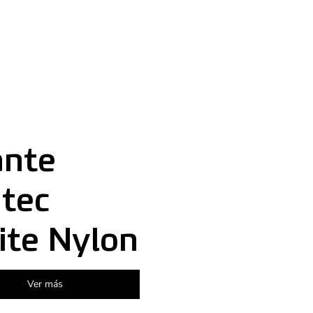
ante
itec
te Nylon
Ver más