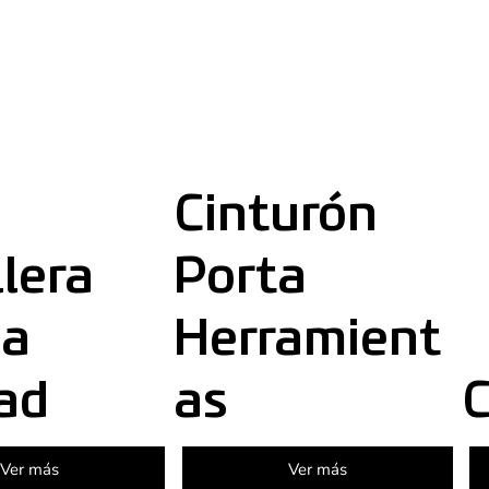
Cinturón
llera
Porta
ia
Herramient
ad
as
C
Ver más
Ver más