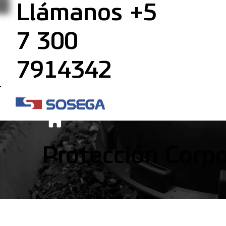
Llámanos +5
7 300
7914342
Protección Corpo