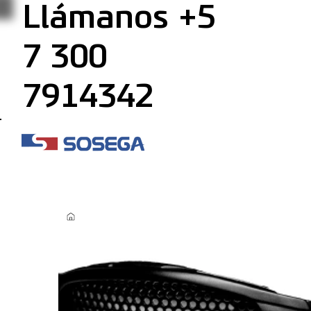
Llámanos +5
7 300
7914342