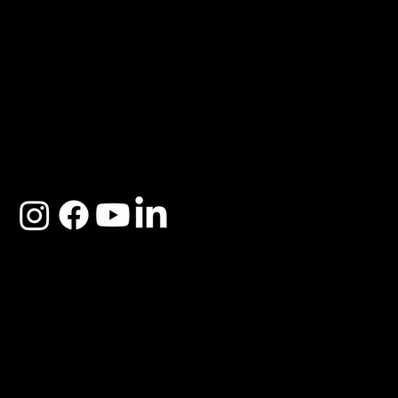
ACERCA DE SOSEGA
Nosotros
Distribuidores
Preguntas Frecuentes
Cambios y Garantía
Políticas de Privacidad
Términos y Condiciones
Descargo de responsabilidad
SOSEGA 2025