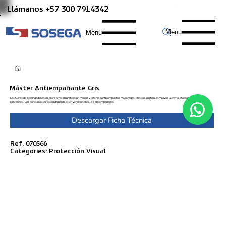
Llámanos +57 300 7914342
Menu
Menu
Máster Antiempañante Gris
Las Gafas de seguridad máster clara ofrecen protección frontal y lateral contra impactos moderados, chispas, partículas y rayos ultravioleta (radiaciones no
ionizantes). Las gafas máster están disponibles en versión sencilla o antiempañante.
Descargar Ficha Técnica
Ref: 070566
Categories: Protección Visual