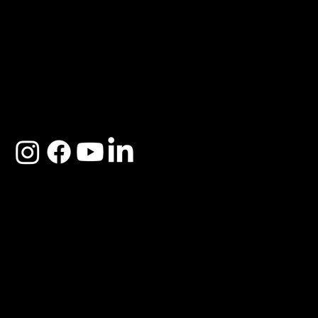
ACERCA DE SOSEGA
Nosotros
Distribuidores
Preguntas Frecuentes
Cambios y Garantía
Políticas de Privacidad
Términos y Condiciones
Descargo de responsabilidad
SOSEGA 2025