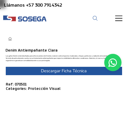
Llámanos +57 300 7914342
Denim Antiempañante Clara
Las gafas Denim están diseñadas para ofrecer protección frontal y lateral contra impactos moderados, chispas, partículas y radiación ultravioleta (no ionizante).
Su lente de policarbonato cuenta con un tratamiento antiempañante que mejora la visibilidad en diferentes condiciones. Además, el marco y los brazos
ergonómicos garantizan comodidad durante su uso prolongado.
Descargar Ficha Técnica
Ref: 070501
Categories: Protección Visual