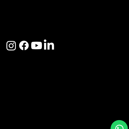
ACERCA DE SOSEGA
Nosotros
Distribuidores
Preguntas Frecuentes
Cambios y Garantía
Políticas de Privacidad
Términos y Condiciones
Descargo de responsabilidad
SOSEGA 2025