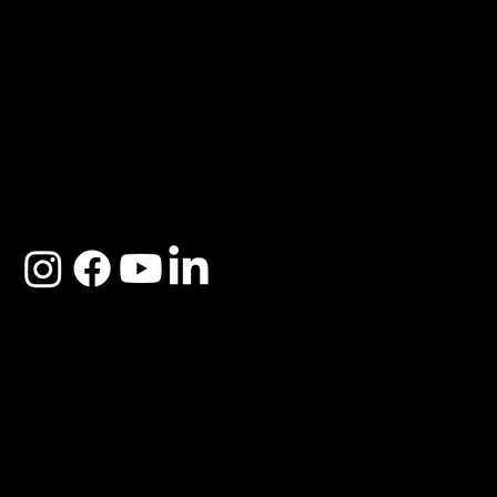
ACERCA DE SOSEGA
Nosotros
Distribuidores
Preguntas Frecuentes
Cambios y Garantía
Políticas de Privacidad
Términos y Condiciones
Descargo de responsabilidad
SOSEGA 2025