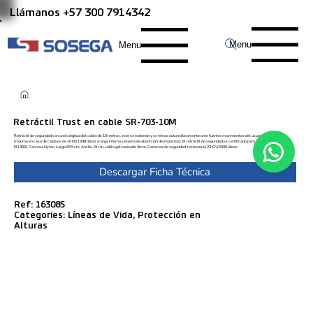
Llámanos +57 300 7914342
Menu
Menu
Retráctil Trust en cable SR-703-10M
Retráctil de seguridad con una longitud del cable de 10 metros, este se extiende y se retrae automáticamente ante fuertes movimientos del usuario, la fuerza
máxima en caso de caída es de <6 kN 1348 libras (carga interna sistema de absorción de impactos). El retráctil de seguridad es certificado para uso vertical (norma
EN 360). Carcasa Nylon, Largo 65,5 cm, Ancho 19 cm, cable galvanizado 4mm, Conector de seguridad, resistencia 23 KN/5000 libras.
Descargar Ficha Técnica
Ref: 163085
Categories: Líneas de Vida, Protección en
Alturas