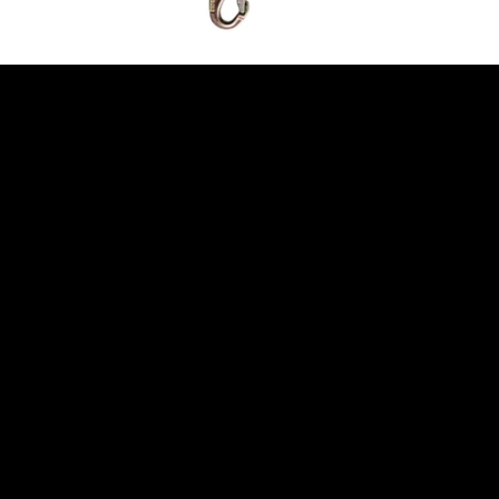
Zona Franca / Rionegro | Antioquia – Colombia
(+57) 300 791 43 42
Lun-Vie 7:00 a.m. a 5:00 p.m.
info@sosega.com.co
CATEGORÍAS DE PRODUCTOS
Protección Manual
Protección en Alturas
Protección Respiratoria
Protección Visual
Protección Auditiva
Protección Corporal
Protección Facial
VER TODOS LOS PRODUCTOS