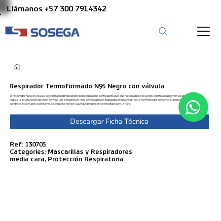
Llámanos +57 300 7914342
Respirador Termoformado N95 Negro con válvula
El respirador N95 con válvula de exhalación brinda protección respiratoria contra partículas que no son a base de aceite, constituido por: válvula de exhalación
reduce la acumulación de calor, permite una transpiración más cómoda para el trabajador, mantiene un sello hermético del borde y el clip nasal ajustable, dos
bandas elásticas para cabeza y nuca, espuma interior suave que proporciona comodidad para la nariz.
Descargar Ficha Técnica
Ref: 130705
Categories: Mascarillas y Respiradores
media cara, Protección Respiratoria