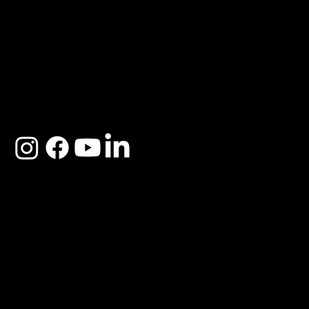
ACERCA DE SOSEGA
Nosotros
Distribuidores
Preguntas Frecuentes
Cambios y Garantía
Políticas de Privacidad
Términos y Condiciones
Descargo de responsabilidad
SOSEGA 2025