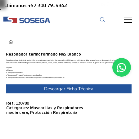
Llámanos +57 300 7914342
Respirador termoformado N95 Blanco
Se debe evaluar el nivel de protección necesaria para cada labor, la mascarilla N95 blanca sin válvula se debe usar en lugares de exposición a factores de peligro
como: material particulado, polvo, cementicios, silices, cales, arena, humos, neblinas y aerosoles libres de aceites. Algunas de las aplicaciones más comunes son:
• Lijado.
• Barrido.
• Trabajos con madera.
• Trabajos de Pintura (No Aerosol) ocasionales.
• Trabajos de trituración y pulverización (exposición intermitente, no continua).
Descargar Ficha Técnica
Ref: 130700
Categories: Mascarillas y Respiradores
media cara, Protección Respiratoria