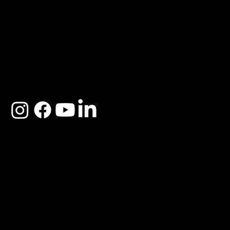
ACERCA DE SOSEGA
Nosotros
Distribuidores
Preguntas Frecuentes
Cambios y Garantía
Políticas de Privacidad
Términos y Condiciones
Descargo de responsabilidad
SOSEGA 2025