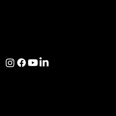
ACERCA DE SOSEGA
Nosotros
Distribuidores
Preguntas Frecuentes
Cambios y Garantía
Políticas de Privacidad
Términos y Condiciones
Descargo de responsabilidad
SOSEGA 2025