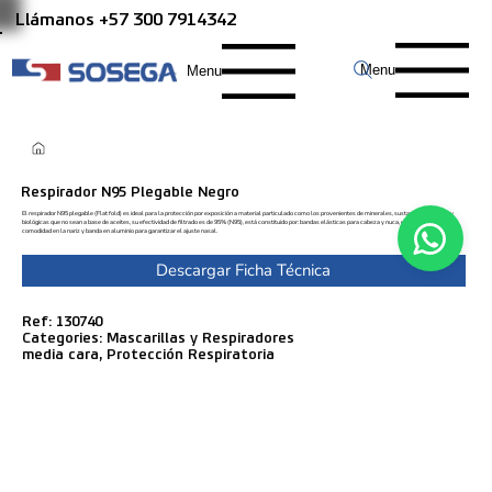
Llámanos +57 300 7914342
Menu
Menu
Respirador N95 Plegable Negro
El respirador N95 plegable (Flat fold) es ideal para la protección por exposición a material particulado como los provenientes de minerales, sustancias químicas y
biológicas que no sean a base de aceites, su efectividad de filtrado es de 95% (N95), está constituido por: bandas elásticas para cabeza y nuca, espuma para
comodidad en la nariz y banda en aluminio para garantizar el ajuste nasal.
Descargar Ficha Técnica
Ref: 130740
Categories: Mascarillas y Respiradores
media cara, Protección Respiratoria