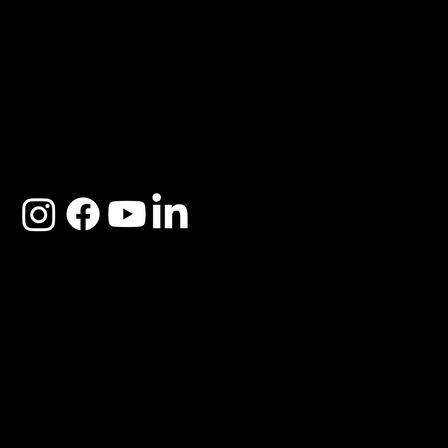
ACERCA DE SOSEGA
Nosotros
Distribuidores
Preguntas Frecuentes
Cambios y Garantía
Políticas de Privacidad
Términos y Condiciones
Descargo de responsabilidad
SOSEGA 2025