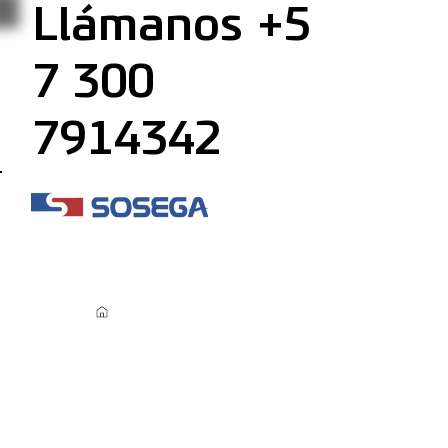
Llámanos +5
7 300
7914342