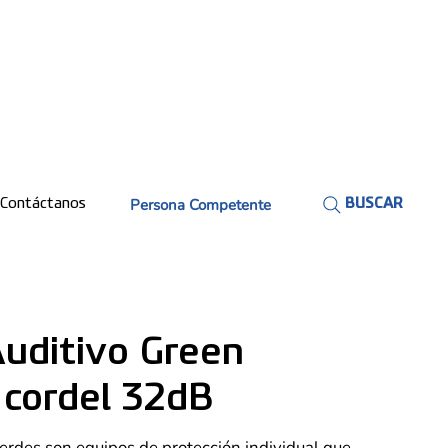
Persona Competente
Contáctanos
BUSCAR
Auditivo Green
 cordel 32dB
verdes son equipos de protección individual que,