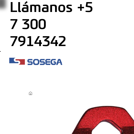
Llámanos +5
7 300
7914342