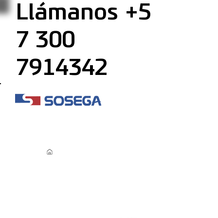
Llámanos +5
7 300
7914342