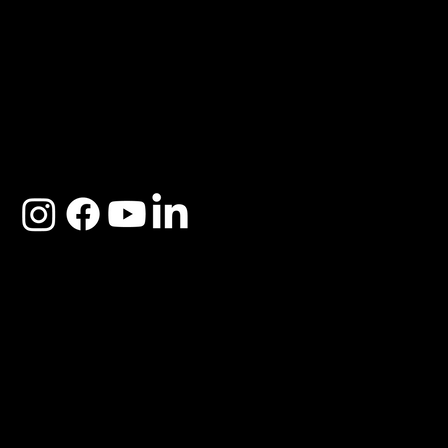
ACERCA DE SOSEGA
Nosotros
Distribuidores
Preguntas Frecuentes
Cambios y Garantía
Políticas de Privacidad
Términos y Condiciones
Descargo de responsabilidad
SOSEGA 2025