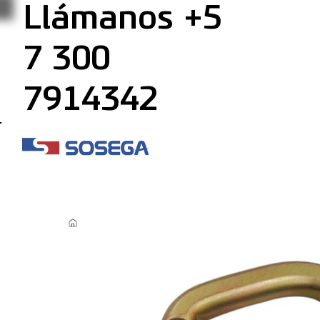
Llámanos +5
7 300
7914342