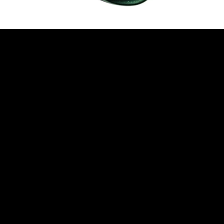
Zona Franca / Rionegro | Antioquia – Colombia
(+57) 300 791 43 42
Lun-Vie 7:00 a.m. a 5:00 p.m.
info@sosega.com.co
CATEGORÍAS DE PRODUCTOS
Protección Manual
Protección en Alturas
Protección Respiratoria
Protección Visual
Protección Auditiva
Protección Corporal
Protección Facial
VER TODOS LOS PRODUCTOS