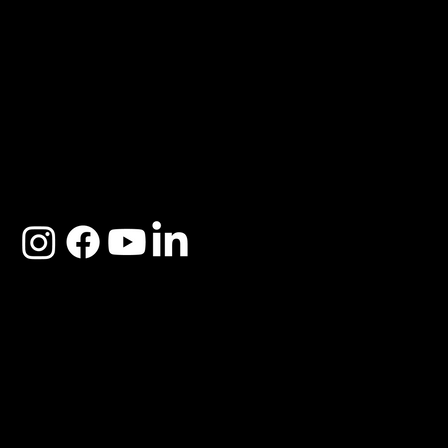
ACERCA DE SOSEGA
Nosotros
Distribuidores
Preguntas Frecuentes
Cambios y Garantía
Políticas de Privacidad
Términos y Condiciones
Descargo de responsabilidad
SOSEGA 2025