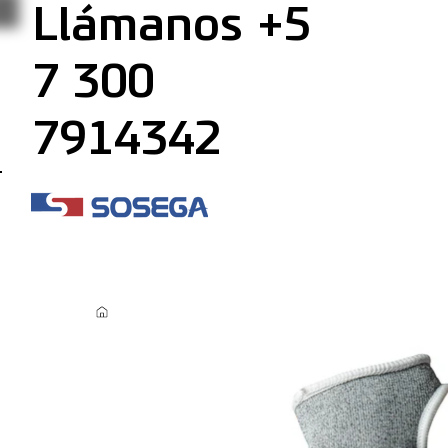
Llámanos +5
7 300
7914342