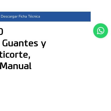
Descargar Ficha Técnica
0
: Guantes y
icorte,
 Manual