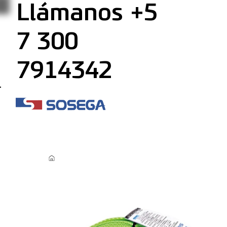
Llámanos +5
7 300
7914342