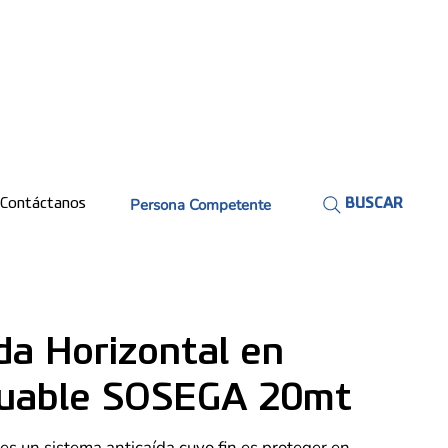
Persona Competente
Contáctanos
BUSCAR
da Horizontal en
duable SOSEGA 20mt
 es un sistema anticaída cuyo fin es proteger en