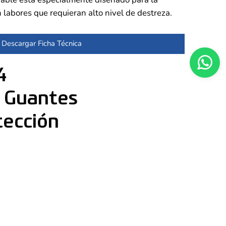
 labores que requieran alto nivel de destreza.
Descargar Ficha Técnica
4
: Guantes
tección