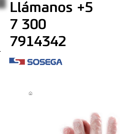
Llámanos +5
7 300
7914342