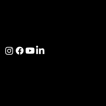
ACERCA DE SOSEGA
Nosotros
Distribuidores
Preguntas Frecuentes
Cambios y Garantía
Políticas de Privacidad
Términos y Condiciones
Descargo de responsabilidad
SOSEGA 2025