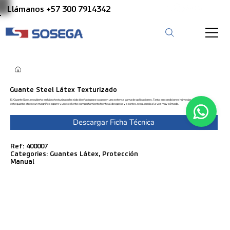
Llámanos +57 300 7914342
Guante Steel Látex Texturizado
El Guante Steel recubierto en látex texturizado ha sido diseñado para su uso en una extensa gama de aplicaciones. Tanto en condiciones húmedas como en seco,
este guante ofrece un magnífico agarre y un excelente comportamiento frente al desgaste y a cortes, resultando a la vez muy cómodo.
Descargar Ficha Técnica
Ref: 400007
Categories: Guantes Látex, Protección
Manual