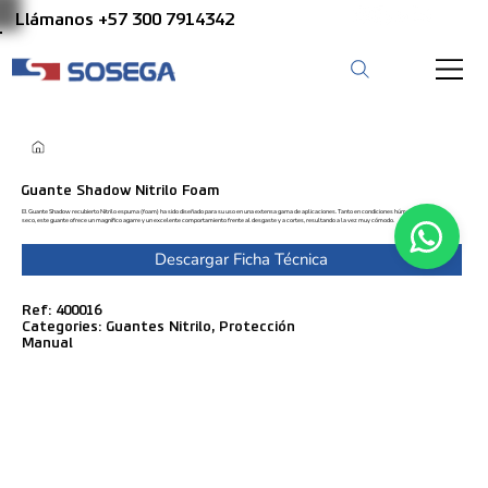
Llámanos +57 300 7914342
Guante Shadow Nitrilo Foam
El Guante Shadow recubierto Nitrilo espuma (foam) ha sido diseñado para su uso en una extensa gama de aplicaciones. Tanto en condiciones húmedas como en
seco, este guante ofrece un magnífico agarre y un excelente comportamiento frente al desgaste y a cortes, resultando a la vez muy cómodo.
Descargar Ficha Técnica
Ref: 400016
Categories: Guantes Nitrilo, Protección
Manual