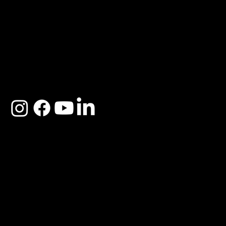
ACERCA DE SOSEGA
Nosotros
Distribuidores
Preguntas Frecuentes
Cambios y Garantía
Políticas de Privacidad
Términos y Condiciones
Descargo de responsabilidad
SOSEGA 2025