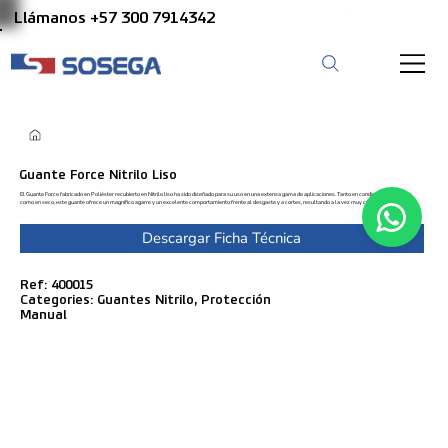
Llámanos +57 300 7914342
Guante Force Nitrilo Liso
El Guante Force fabricado en Poliéster recubierto en Nitrilo liso ha sido diseñado para su uso en una extensa gama de aplicaciones. Tanto en condiciones húmedas
como en seco, este guante ofrece un magnífico agarre y un excelente comportamiento frente al desgaste y a cortes, resultando a la vez muy cómodo.
Descargar Ficha Técnica
Ref: 400015
Categories: Guantes Nitrilo, Protección
Manual