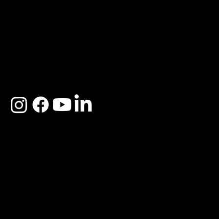
ACERCA DE SOSEGA
Nosotros
Distribuidores
Preguntas Frecuentes
Cambios y Garantía
Políticas de Privacidad
Términos y Condiciones
Descargo de responsabilidad
SOSEGA 2025