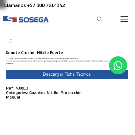
Llámanos +57 300 7914342
Guante Crusher Nitrilo Fuerte
El Guante Crusher recubierto en Nitrilo con puño abierto de protección ha sido diseñado para su uso
en una extensa gama de aplicaciones. Es un guante grande y robusto para actividades pesadas. Ideal para manipular materiales abrasivos, como fundición de hierro
y ladrillos.
Descargar Ficha Técnica
Ref: 400013
Categories: Guantes Nitrilo, Protección
Manual