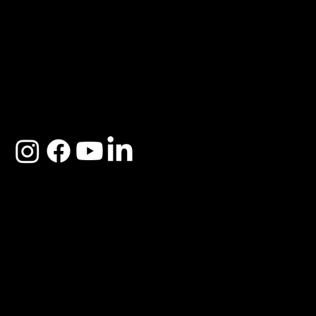
ACERCA DE SOSEGA
Nosotros
Distribuidores
Preguntas Frecuentes
Cambios y Garantía
Políticas de Privacidad
Términos y Condiciones
Descargo de responsabilidad
SOSEGA 2025