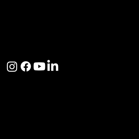
ACERCA DE SOSEGA
Nosotros
Distribuidores
Preguntas Frecuentes
Cambios y Garantía
Políticas de Privacidad
Términos y Condiciones
Descargo de responsabilidad
SOSEGA 2025