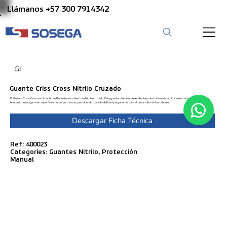
Llámanos +57 300 7914342
Guante Criss Cross Nitrilo Cruzado
El Guante Criss-Cross está hecho en Poliéster recubierto en Nitrilo cruzado. Este guante ofrece una excelente protección manual. Por su terminación en la palma
brinda un buen agarre en superficies húmedas o secas, permitiendo maniobrabilidad y ergonomía para el desarrollo de las labores.
Descargar Ficha Técnica
Ref: 400023
Categories: Guantes Nitrilo, Protección
Manual