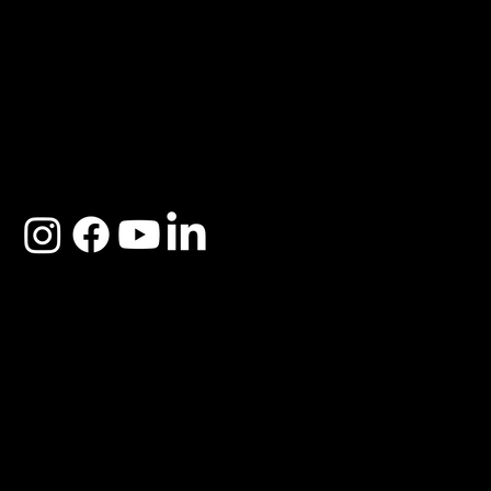
ACERCA DE SOSEGA
Nosotros
Distribuidores
Preguntas Frecuentes
Cambios y Garantía
Políticas de Privacidad
Términos y Condiciones
Descargo de responsabilidad
SOSEGA 2025