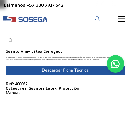
Llámanos +57 300 7914342
Guante Army Látex Corrugado
El Guante Army Látex ha sido diseñado para su uso en una extensa gama de aplicaciones de manipulación y transporte. Tanto en condiciones húmedas como en
seco, este guante ofrece un magnífico agarre y un excelente comportamiento frente al desgaste, resultando a la vez muy cómodo.
Descargar Ficha Técnica
Ref: 400057
Categories: Guantes Látex, Protección
Manual