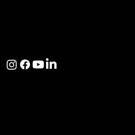
ACERCA DE SOSEGA
Nosotros
Distribuidores
Preguntas Frecuentes
Cambios y Garantía
Políticas de Privacidad
Términos y Condiciones
Descargo de responsabilidad
SOSEGA 2025