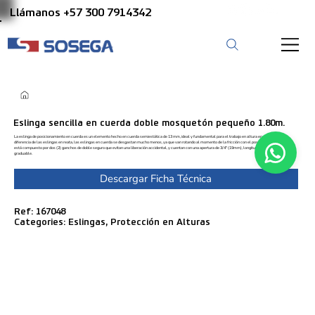
Llámanos +57 300 7914342
Eslinga sencilla en cuerda doble mosquetón pequeño 1.80m.
La eslinga de posicionamiento en cuerda es un elemento hecho en cuerda semiestática de 13 mm, ideal y fundamental para el trabajo en altura en postes, a
diferencia de las eslingas en reata, las eslingas en cuerda se desgastan mucho menos, ya que van rotando al momento de la fricción con el poste. Este dispositivo
está compuesto por dos (2) ganchos de doble seguro que evitan una liberación accidental, y cuentan con una apertura de 3/4″ (19mm), longitud 1.80m. no
graduable.
Descargar Ficha Técnica
Ref: 167048
Categories: Eslingas, Protección en Alturas