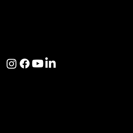
ACERCA DE SOSEGA
Nosotros
Distribuidores
Preguntas Frecuentes
Cambios y Garantía
Políticas de Privacidad
Términos y Condiciones
Descargo de responsabilidad
SOSEGA 2025