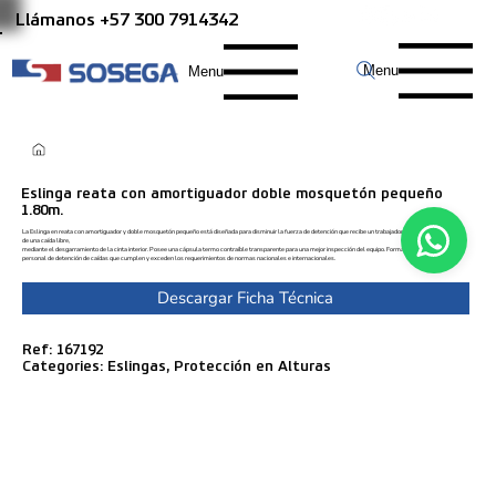
Llámanos +57 300 7914342
Menu
Menu
Eslinga reata con amortiguador doble mosquetón pequeño
1.80m.
La Eslinga en reata con amortiguador y doble mosquetón pequeño está diseñada para disminuir la fuerza de detención que recibe un trabajador en la eventualidad
de una caída libre,
mediante el desgarramiento de la cinta interior. Posee una cápsula termo contraíble transparente para una mejor inspección del equipo. Forma parte de un sistema
personal de detención de caídas que cumplen y exceden los requerimientos de normas nacionales e internacionales.
Descargar Ficha Técnica
Ref: 167192
Categories: Eslingas, Protección en Alturas