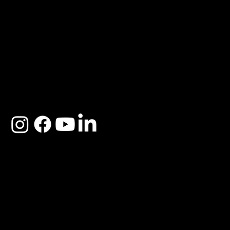
ACERCA DE SOSEGA
Nosotros
Distribuidores
Preguntas Frecuentes
Cambios y Garantía
Políticas de Privacidad
Términos y Condiciones
Descargo de responsabilidad
SOSEGA 2025