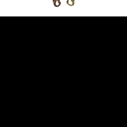
Zona Franca / Rionegro | Antioquia – Colombia
(+57) 300 791 43 42
Lun-Vie 7:00 a.m. a 5:00 p.m.
info@sosega.com.co
CATEGORÍAS DE PRODUCTOS
Protección Manual
Protección en Alturas
Protección Respiratoria
Protección Visual
Protección Auditiva
Protección Corporal
Protección Facial
VER TODOS LOS PRODUCTOS