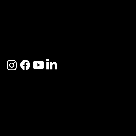
ACERCA DE SOSEGA
Nosotros
Distribuidores
Preguntas Frecuentes
Cambios y Garantía
Políticas de Privacidad
Términos y Condiciones
Descargo de responsabilidad
SOSEGA 2025