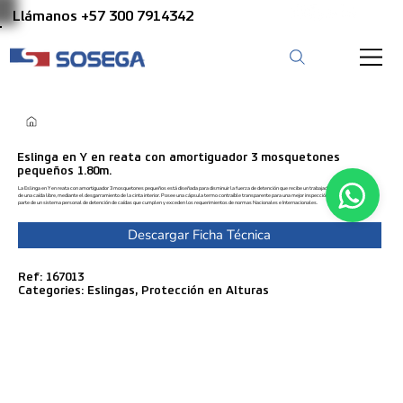
Llámanos +57 300 7914342
Eslinga en Y en reata con amortiguador 3 mosquetones
pequeños 1.80m.
La Eslinga en Y en reata con amortiguador 3 mosquetones pequeños está diseñada para disminuir la fuerza de detención que recibe un trabajador en la eventualidad
de una caída libre, mediante el desgarramiento de la cinta interior. Posee una cápsula termo contraíble transparente para una mejor inspección del equipo. Forma
parte de un sistema personal de detención de caídas que cumplen y exceden los requerimientos de normas Nacionales e Internacionales.
Descargar Ficha Técnica
Ref: 167013
Categories: Eslingas, Protección en Alturas