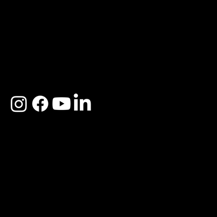
ACERCA DE SOSEGA
Nosotros
Distribuidores
Preguntas Frecuentes
Cambios y Garantía
Políticas de Privacidad
Términos y Condiciones
Descargo de responsabilidad
SOSEGA 2025