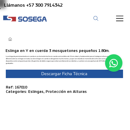
Llámanos +57 300 7914342
Eslinga en Y en cuerda 3 mosquetones pequeños 1.80m.
La eslinga de posicionamiento en cuerda es un elemento hecho en cuerda semi estática de 13 mm, ideal y fundamental para el trabajo en altura en postes, a
diferencia de las eslingas en reata, las de eslingas en cuerda se desgastan mucho menos, ya que van rotando al momento de la fricción con el poste. Este
dispositivo está compuesto por dos (2) ganchos de doble seguro que evitan una liberación accidental, y cuentan con una apertura de 3/4″(19mm), longitud 1.80 no
graduable.
Descargar Ficha Técnica
Ref: 167010
Categories: Eslingas, Protección en Alturas