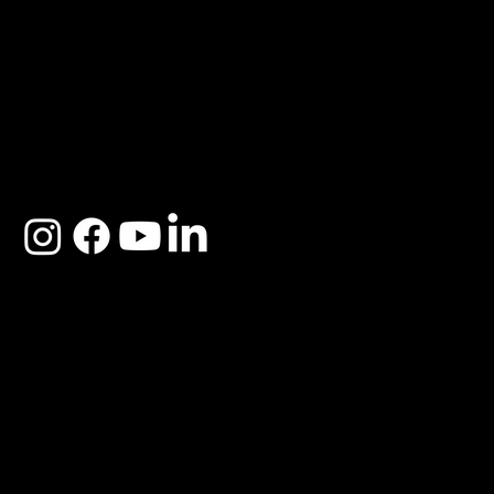
ACERCA DE SOSEGA
Nosotros
Distribuidores
Preguntas Frecuentes
Cambios y Garantía
Políticas de Privacidad
Términos y Condiciones
Descargo de responsabilidad
SOSEGA 2025