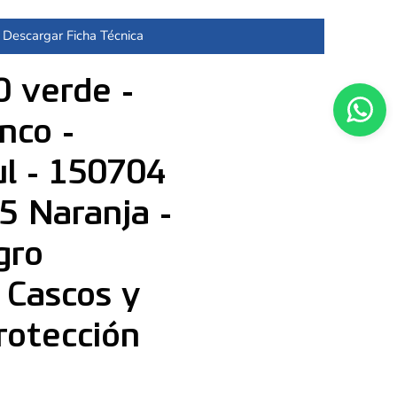
Descargar Ficha Técnica
0 verde -
nco -
l - 150704
5 Naranja -
gro
 Cascos y
Protección