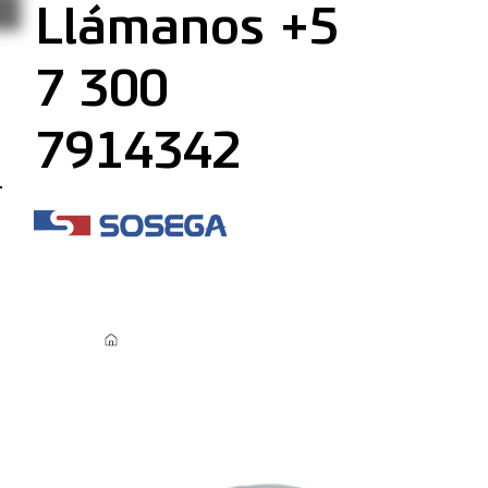
Llámanos +5
7 300
7914342