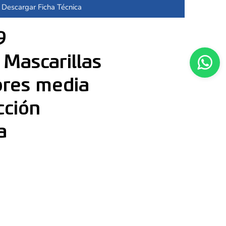
Descargar Ficha Técnica
9
 Mascarillas
ores media
cción
a