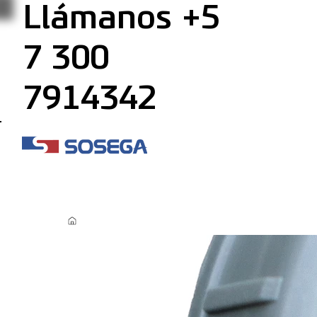
Llámanos +5
7 300
7914342