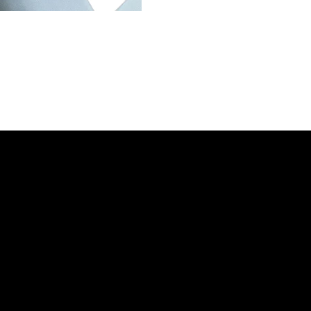
CATEGORÍAS DE
PRODUCTOS
Protección Manual
Protección en Alturas
Protección Respiratoria
Protección Visual
Protección Auditiva
Protección Corporal