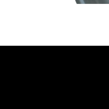
Zona Franca / Rionegro | Antioquia – Colombia
(+57) 300 791 43 42
Lun-Vie 7:00 a.m. a 5:00 p.m.
info@sosega.com.co