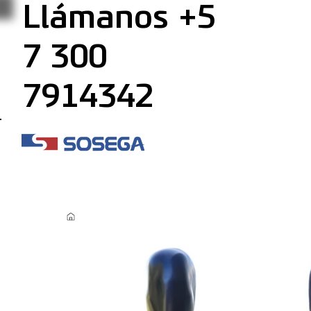
Llámanos +5
7 300
7914342