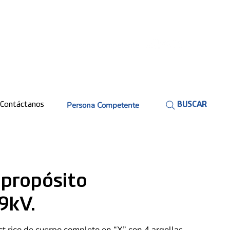
Persona Competente
Contáctanos
BUSCAR
ipropósito
 9kV.
ct rico de cuerpo completo en “X” con 4 argollas