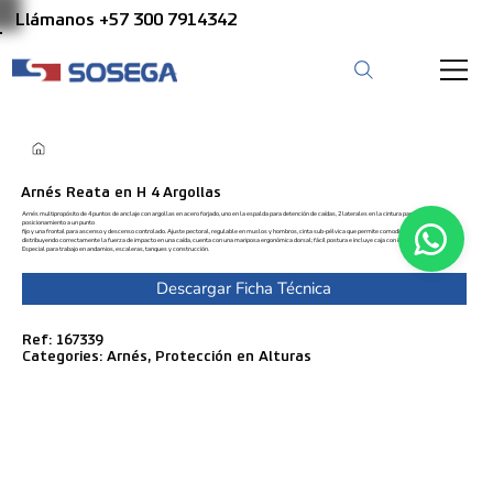
Llámanos +57 300 7914342
Arnés Reata en H 4 Argollas
Arnés multipropósito de 4 puntos de anclaje con argollas en acero forjado, uno en la espalda para detención de caídas, 2 laterales en la cintura para
posicionamiento a un punto
fijo y una frontal para ascenso y descenso controlado. Ajuste pectoral, regulable en muslos y hombros, cinta sub-pélvica que permite comodidad y reposo,
distribuyendo correctamente la fuerza de impacto en una caída, cuenta con una mariposa ergonómica dorsal; fácil postura e incluye caja con instrucciones
Especial para trabajo en andamios, escaleras, tanques y construcción.
Descargar Ficha Técnica
Ref: 167339
Categories: Arnés, Protección en Alturas