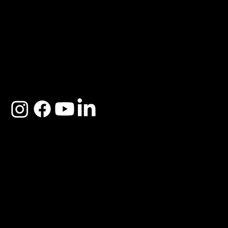
ACERCA DE SOSEGA
Nosotros
Distribuidores
Preguntas Frecuentes
Cambios y Garantía
Políticas de Privacidad
Términos y Condiciones
Descargo de responsabilidad
SOSEGA 2025