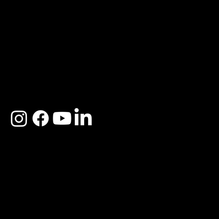
ACERCA DE SOSEGA
Nosotros
Distribuidores
Preguntas Frecuentes
Cambios y Garantía
Políticas de Privacidad
Términos y Condiciones
Descargo de responsabilidad
SOSEGA 2025